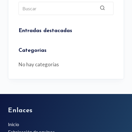
o
Sin
resultados
Entradas destacadas
Categorías
No hay categorías
Enlaces
Inicio
Fabricación de equipos