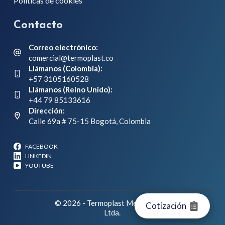
Políticas de cookies
Contacto
Correo electrónico:
comercial@termoplast.co
Llámanos (Colombia):
+57 3105160528
Llámanos (Reino Unido):
+44 79 85133616
Dirección:
Calle 69a # 75-15 Bogotá, Colombia
FACEBOOK
LINKEDIN
YOUTUBE
© 2026 - Termoplast Mecanizados
Ltda.