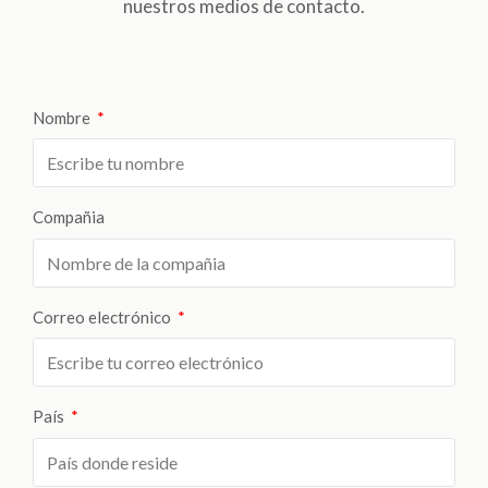
nuestros medios de contacto.
Mantenimiento de piñones, ejes, mecanismos
especiales, rodillos alimentadores, dosificadores,
piezas especiales en acero inoxidable y/o plásticos de
ingeniería, Nylon, Empaco, Teflón.
Nombre
Más información
Compañia
Correo electrónico
País