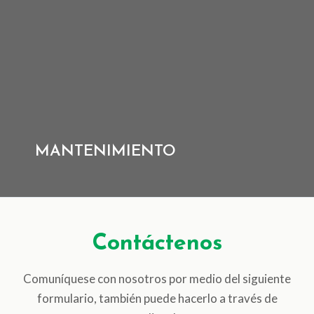
INYECCIÓN DE PARTES
PLÁSTICAS
Inyección de partes plásticas de maquinaria para la
industria farmacéutica, alimenticia, veterinaria y
cosmética.
MANTENIMIENTO
Más información
Contáctenos
Comuníquese con nosotros por medio del siguiente
MANTENIMIENTO
formulario, también puede hacerlo a través de